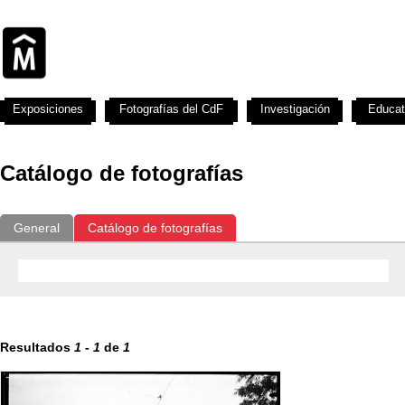
Exposiciones
Fotografías del CdF
Investigación
Educat
Catálogo de fotografías
General
Catálogo de fotografías
Resultados
1
-
1
de
1