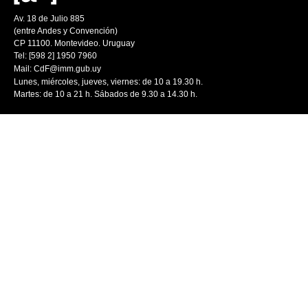
Av. 18 de Julio 885
(entre Andes y Convención)
CP 11100. Montevideo. Uruguay
Tel: [598 2] 1950 7960
Mail:
CdF@imm.gub.uy
Lunes, miércoles, jueves, viernes: de 10 a 19.30 h.
Martes: de 10 a 21 h. Sábados de 9.30 a 14.30 h.