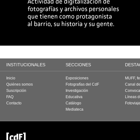
INSTITUCIONALES
SECCIONES
DESTA
Inicio
Exposiciones
MUFF, fes
Quiénes somos
Fotografías del CdF
Canal d
Suscripción
Investigación
Convoca
FAQ
Educativa
Líneas d
Contacto
Catálogo
Fotoviaj
Mediateca