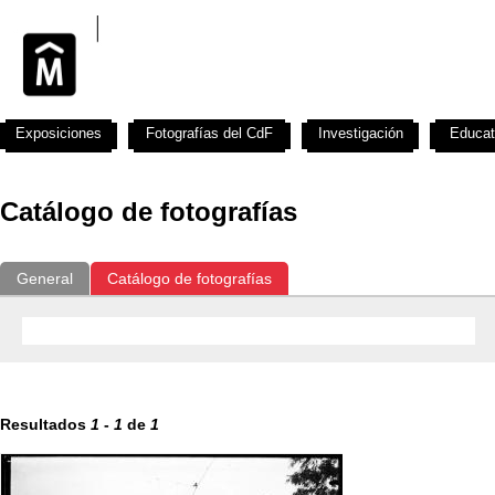
Exposiciones
Fotografías del CdF
Investigación
Educat
Catálogo de fotografías
General
Catálogo de fotografías
Resultados
1
-
1
de
1