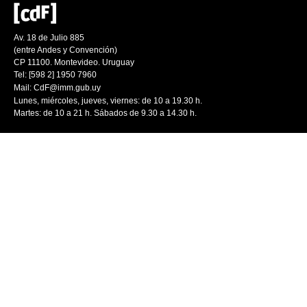
Av. 18 de Julio 885
(entre Andes y Convención)
CP 11100. Montevideo. Uruguay
Tel: [598 2] 1950 7960
Mail:
CdF@imm.gub.uy
Lunes, miércoles, jueves, viernes: de 10 a 19.30 h.
Martes: de 10 a 21 h. Sábados de 9.30 a 14.30 h.