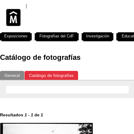
Exposiciones
Fotografías del CdF
Investigación
Educat
Catálogo de fotografías
General
Catálogo de fotografías
Resultados
1
-
1
de
1