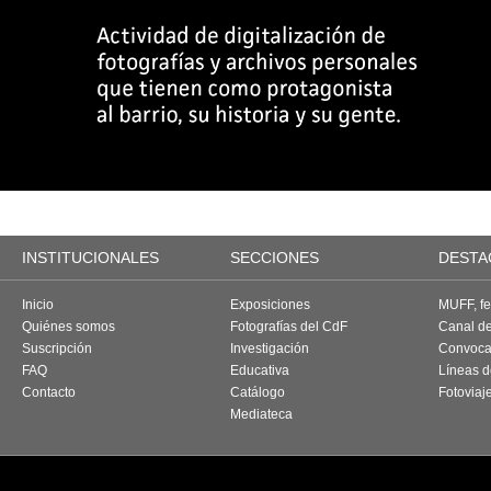
INSTITUCIONALES
SECCIONES
DESTA
Inicio
Exposiciones
MUFF, fes
Quiénes somos
Fotografías del CdF
Canal d
Suscripción
Investigación
Convoca
FAQ
Educativa
Líneas d
Contacto
Catálogo
Fotoviaj
Mediateca