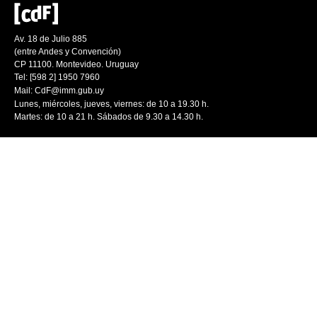
Av. 18 de Julio 885
(entre Andes y Convención)
CP 11100. Montevideo. Uruguay
Tel: [598 2] 1950 7960
Mail:
CdF@imm.gub.uy
Lunes, miércoles, jueves, viernes: de 10 a 19.30 h.
Martes: de 10 a 21 h. Sábados de 9.30 a 14.30 h.