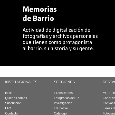
INSTITUCIONALES
SECCIONES
DESTA
Inicio
Exposiciones
MUFF, fes
Quiénes somos
Fotografías del CdF
Canal d
Suscripción
Investigación
Convoca
FAQ
Educativa
Líneas d
Contacto
Catálogo
Fotoviaj