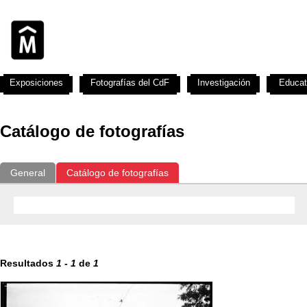
Exposiciones
Fotografías del CdF
Investigación
Educat
Catálogo de fotografías
General
Catálogo de fotografías
Resultados
1
-
1
de
1