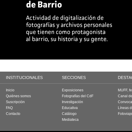
INSTITUCIONALES
SECCIONES
DESTA
Inicio
Exposiciones
MUFF, fes
Quiénes somos
Fotografías del CdF
Canal d
Suscripción
Investigación
Convoca
FAQ
Educativa
Líneas d
Contacto
Catálogo
Fotoviaj
Mediateca