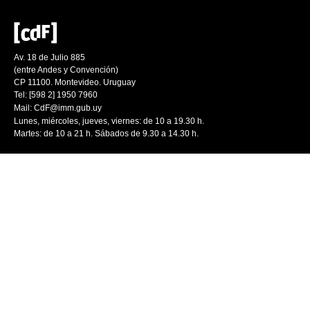
Av. 18 de Julio 885
(entre Andes y Convención)
CP 11100. Montevideo. Uruguay
Tel: [598 2] 1950 7960
Mail:
CdF@imm.gub.uy
Lunes, miércoles, jueves, viernes: de 10 a 19.30 h.
Martes: de 10 a 21 h. Sábados de 9.30 a 14.30 h.