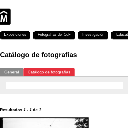
Exposiciones
Fotografías del CdF
Investigación
Educat
Catálogo de fotografías
General
Catálogo de fotografías
Resultados
1
-
1
de
1