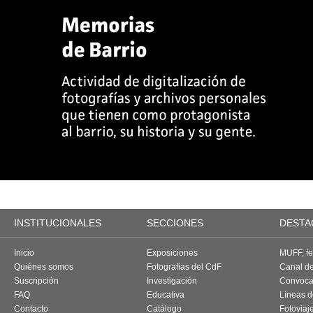
INSTITUCIONALES
SECCIONES
DESTA
Inicio
Exposiciones
MUFF, fes
Quiénes somos
Fotografías del CdF
Canal d
Suscripción
Investigación
Convoca
FAQ
Educativa
Líneas d
Contacto
Catálogo
Fotoviaj