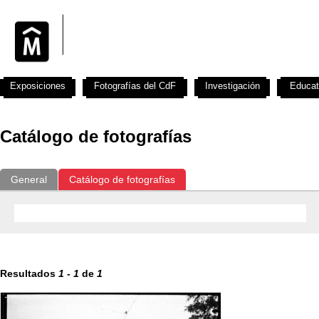
Exposiciones
Fotografías del CdF
Investigación
Educat
Catálogo de fotografías
General
Catálogo de fotografías
Resultados
1
-
1
de
1