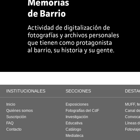
INSTITUCIONALES
SECCIONES
DESTA
Inicio
Exposiciones
MUFF, fes
Quiénes somos
Fotografías del CdF
Canal d
Suscripción
Investigación
Convoca
FAQ
Educativa
Líneas d
Contacto
Catálogo
Fotoviaj
Mediateca