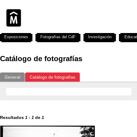
Exposiciones
Fotografías del CdF
Investigación
Educat
Catálogo de fotografías
General
Catálogo de fotografías
Resultados
1
-
1
de
1