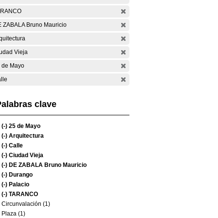
ARANCO
 ZABALA Bruno Mauricio
quitectura
udad Vieja
 de Mayo
lle
alabras clave
(-)
25 de Mayo
(-)
Arquitectura
(-)
Calle
(-)
Ciudad Vieja
(-)
DE ZABALA Bruno Mauricio
(-)
Durango
(-)
Palacio
(-)
TARANCO
Circunvalación (1)
Plaza (1)