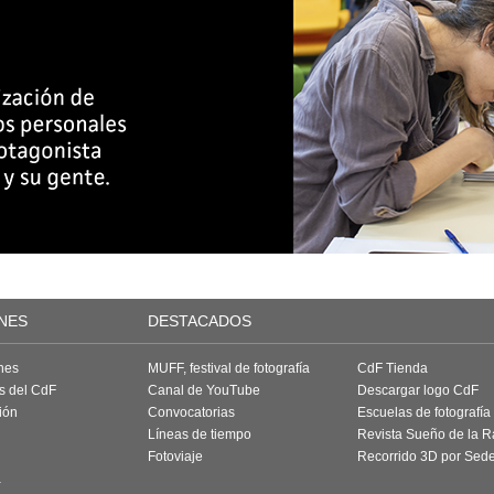
NES
DESTACADOS
nes
MUFF, festival de fotografía
CdF Tienda
as del CdF
Canal de YouTube
Descargar logo CdF
ión
Convocatorias
Escuelas de fotografía
Líneas de tiempo
Revista Sueño de la 
Fotoviaje
Recorrido 3D por Sed
a