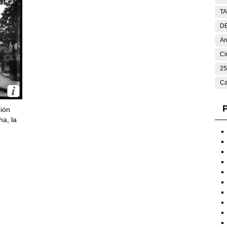
T
DE
Ar
Ci
25
Ca
P
ción
ha, la