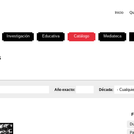
Inicio
Qu
Investigación
Educativa
Catálogo
Mediateca
s
Año exacto:
Década:
F
Du
Pa