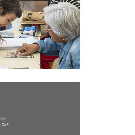
Razón
e CdF