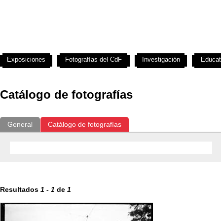
Exposiciones
Fotografías del CdF
Investigación
Educat
Catálogo de fotografías
General
Catálogo de fotografías
Resultados
1
-
1
de
1