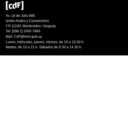
Av. 18 de Julio 885
(entre Andes y Convención)
CP 11100. Montevideo. Uruguay
Tel: [598 2] 1950 7960
Mail:
CdF@imm.gub.uy
Lunes, miércoles, jueves, viernes: de 10 a 19.30 h.
Martes: de 10 a 21 h. Sábados de 9.30 a 14.30 h.