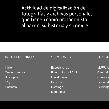
INSTITUCIONALES
SECCIONES
DESTA
Inicio
Exposiciones
MUFF, fes
Quiénes somos
Fotografías del CdF
Canal d
Suscripción
Investigación
Convoca
FAQ
Educativa
Líneas d
Contacto
Catálogo
Fotoviaj
Mediateca