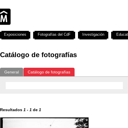
Exposiciones
Fotografías del CdF
Investigación
Educat
Catálogo de fotografías
General
Catálogo de fotografías
Resultados
1
-
1
de
1