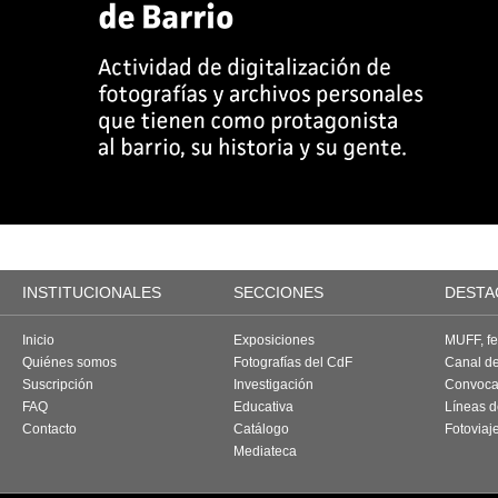
INSTITUCIONALES
SECCIONES
DESTA
Inicio
Exposiciones
MUFF, fes
Quiénes somos
Fotografías del CdF
Canal d
Suscripción
Investigación
Convoca
FAQ
Educativa
Líneas d
Contacto
Catálogo
Fotoviaj
Mediateca