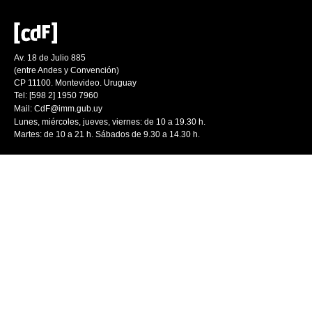
Av. 18 de Julio 885
(entre Andes y Convención)
CP 11100. Montevideo. Uruguay
Tel: [598 2] 1950 7960
Mail:
CdF@imm.gub.uy
Lunes, miércoles, jueves, viernes: de 10 a 19.30 h.
Martes: de 10 a 21 h. Sábados de 9.30 a 14.30 h.