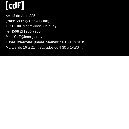
Av. 18 de Julio 885
(entre Andes y Convención)
CP 11100. Montevideo. Uruguay
Tel: [598 2] 1950 7960
Mail:
CdF@imm.gub.uy
Lunes, miércoles, jueves, viernes: de 10 a 19.30 h.
Martes: de 10 a 21 h. Sábados de 9.30 a 14.30 h.