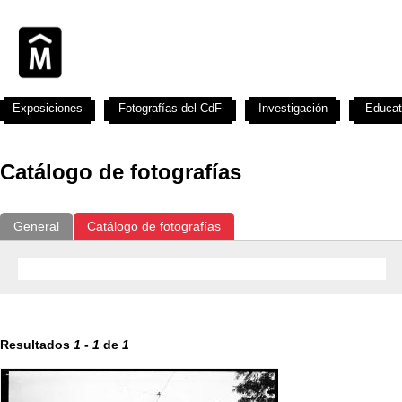
Exposiciones
Fotografías del CdF
Investigación
Educat
Catálogo de fotografías
General
Catálogo de fotografías
Resultados
1
-
1
de
1