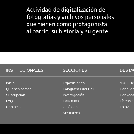
INSTITUCIONALES
SECCIONES
DESTA
Inicio
Exposiciones
MUFF, fes
Quiénes somos
Fotografías del CdF
Canal d
Suscripción
Investigación
Convoca
FAQ
Educativa
Líneas d
Contacto
Catálogo
Fotoviaj
Mediateca