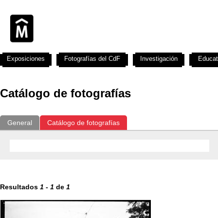
Exposiciones
Fotografías del CdF
Investigación
Educat
Catálogo de fotografías
General
Catálogo de fotografías
Resultados
1
-
1
de
1