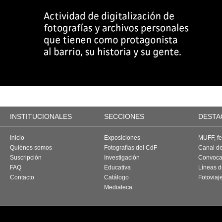
INSTITUCIONALES
SECCIONES
DESTA
Inicio
Exposiciones
MUFF, fes
Quiénes somos
Fotografías del CdF
Canal d
Suscripción
Investigación
Convoca
FAQ
Educativa
Líneas d
Contacto
Catálogo
Fotoviaj
Mediateca