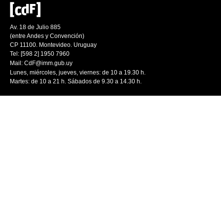
Av. 18 de Julio 885
(entre Andes y Convención)
CP 11100. Montevideo. Uruguay
Tel: [598 2] 1950 7960
Mail:
CdF@imm.gub.uy
Lunes, miércoles, jueves, viernes: de 10 a 19.30 h.
Martes: de 10 a 21 h. Sábados de 9.30 a 14.30 h.