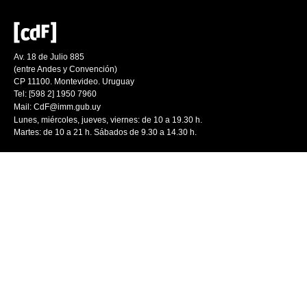
Av. 18 de Julio 885
(entre Andes y Convención)
CP 11100. Montevideo. Uruguay
Tel: [598 2] 1950 7960
Mail:
CdF@imm.gub.uy
Lunes, miércoles, jueves, viernes: de 10 a 19.30 h.
Martes: de 10 a 21 h. Sábados de 9.30 a 14.30 h.