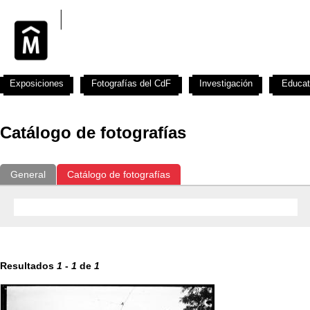
Exposiciones
Fotografías del CdF
Investigación
Educat
Catálogo de fotografías
General
Catálogo de fotografías
Resultados
1
-
1
de
1