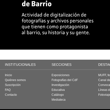
INSTITUCIONALES
SECCIONES
DESTA
Inicio
Exposiciones
MUFF, fes
Quiénes somos
Fotografías del CdF
Canal d
Suscripción
Investigación
Convoca
FAQ
Educativa
Líneas d
Contacto
Catálogo
Fotoviaj
Mediateca