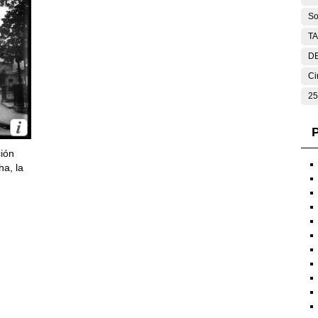
So
T
DE
Ci
25
P
ción
ha, la