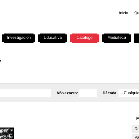
Inicio
Qu
Investigación
Educativa
Catálogo
Mediateca
s
Año exacto:
Década:
F
Du
Pa