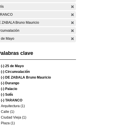
lís
ARANCO
 ZABALA Bruno Mauricio
rcunvalación
 de Mayo
alabras clave
(-)
25 de Mayo
(-)
Circunvalación
(-)
DE ZABALA Bruno Mauricio
(-)
Durango
(-)
Palacio
(-)
Solís
(-)
TARANCO
Arquitectura (1)
Calle (1)
Ciudad Vieja (1)
Plaza (1)