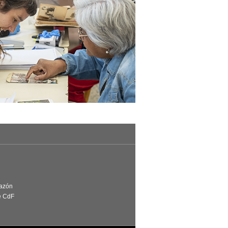
Razón
e CdF