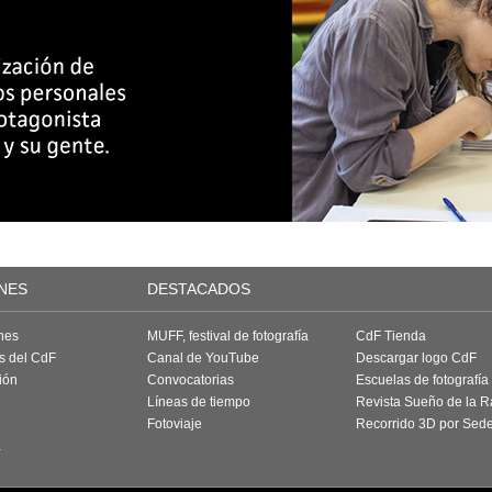
NES
DESTACADOS
nes
MUFF, festival de fotografía
CdF Tienda
as del CdF
Canal de YouTube
Descargar logo CdF
ión
Convocatorias
Escuelas de fotografía
Líneas de tiempo
Revista Sueño de la 
Fotoviaje
Recorrido 3D por Sed
a