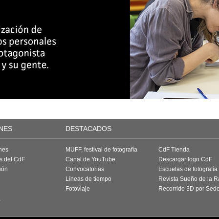
NES
DESTACADOS
nes
MUFF, festival de fotografía
CdF Tienda
as del CdF
Canal de YouTube
Descargar logo CdF
ión
Convocatorias
Escuelas de fotografía
Líneas de tiempo
Revista Sueño de la 
Fotoviaje
Recorrido 3D por Sed
a