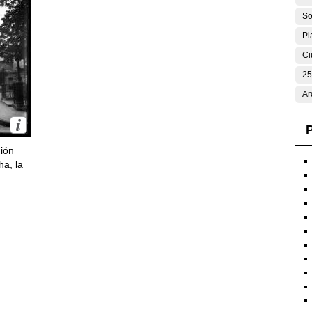
So
Pl
Ci
25
Ar
P
ción
ha, la