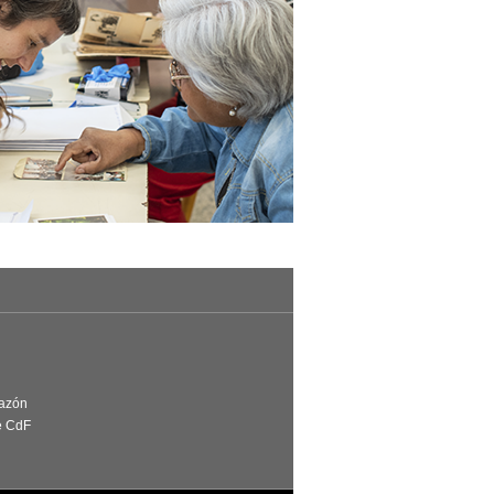
Razón
e CdF