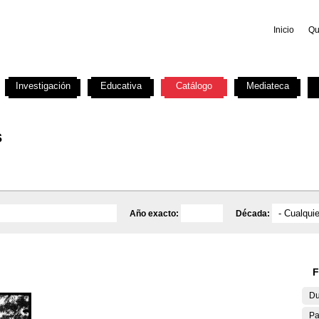
Inicio
Qu
Investigación
Educativa
Catálogo
Mediateca
s
Año exacto:
Década:
F
Du
Pa