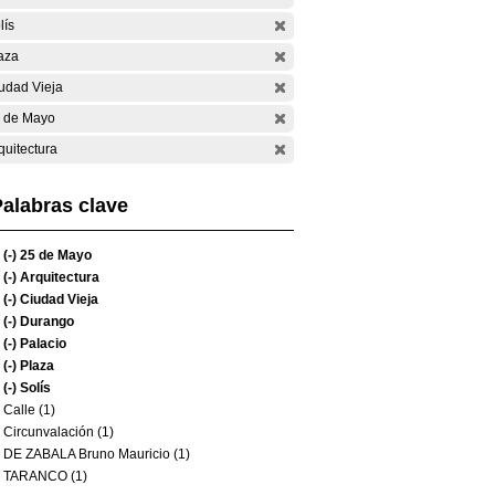
lís
aza
udad Vieja
 de Mayo
quitectura
alabras clave
(-)
25 de Mayo
(-)
Arquitectura
(-)
Ciudad Vieja
(-)
Durango
(-)
Palacio
(-)
Plaza
(-)
Solís
Calle (1)
Circunvalación (1)
DE ZABALA Bruno Mauricio (1)
TARANCO (1)