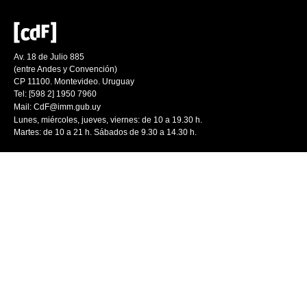
Av. 18 de Julio 885
(entre Andes y Convención)
CP 11100. Montevideo. Uruguay
Tel: [598 2] 1950 7960
Mail:
CdF@imm.gub.uy
Lunes, miércoles, jueves, viernes: de 10 a 19.30 h.
Martes: de 10 a 21 h. Sábados de 9.30 a 14.30 h.