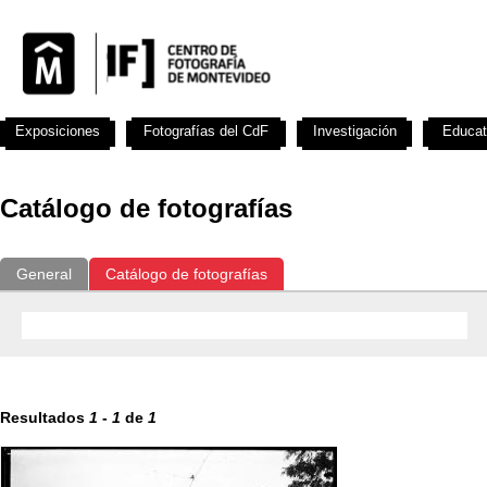
Exposiciones
Fotografías del CdF
Investigación
Educat
Catálogo de fotografías
General
Catálogo de fotografías
Resultados
1
-
1
de
1