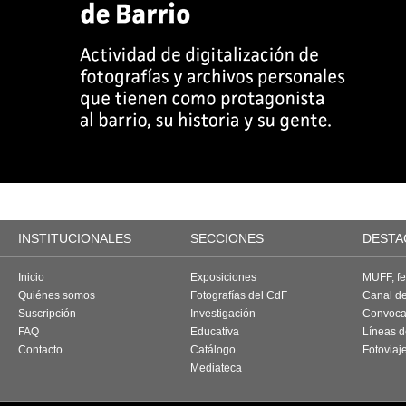
INSTITUCIONALES
SECCIONES
DESTA
Inicio
Exposiciones
MUFF, fes
Quiénes somos
Fotografías del CdF
Canal d
Suscripción
Investigación
Convoca
FAQ
Educativa
Líneas d
Contacto
Catálogo
Fotoviaj
Mediateca