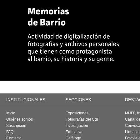
INSTITUCIONALES
SECCIONES
DESTA
Inicio
Exposiciones
MUFF, fes
Quiénes somos
Fotografías del CdF
Canal d
Suscripción
Investigación
Convoca
FAQ
Educativa
Líneas d
Contacto
Catálogo
Fotoviaj