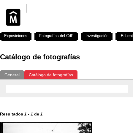
Exposiciones
Fotografías del CdF
Investigación
Educat
Catálogo de fotografías
General
Catálogo de fotografías
Resultados
1
-
1
de
1