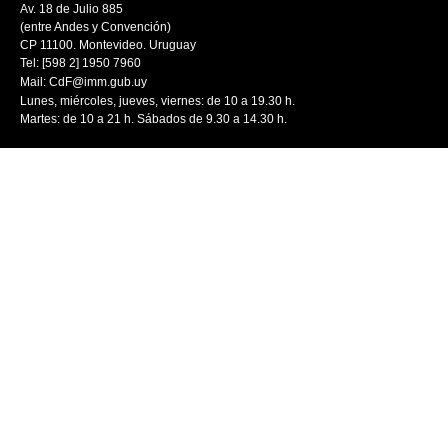
Av. 18 de Julio 885
(entre Andes y Convención)
CP 11100. Montevideo. Uruguay
Tel: [598 2] 1950 7960
Mail:
CdF@imm.gub.uy
Lunes, miércoles, jueves, viernes: de 10 a 19.30 h.
Martes: de 10 a 21 h. Sábados de 9.30 a 14.30 h.