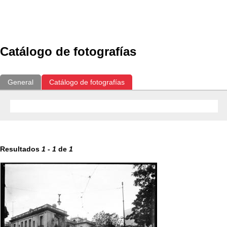
Exposiciones
Fotografías del CdF
Investigación
Educat
Catálogo de fotografías
General
Catálogo de fotografías
Resultados
1
-
1
de
1