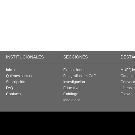
INSTITUCIONALES
SECCIONES
DESTA
Inicio
Exposiciones
MUFF, fes
Quiénes somos
Fotografías del CdF
Canal d
Suscripción
Investigación
Convoca
FAQ
Educativa
Líneas d
Contacto
Catálogo
Fotoviaj
Mediateca