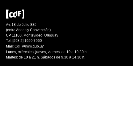
Av. 18 de Julio 885
(entre Andes y Convención)
CP 11100. Montevideo. Uruguay
Tel: [598 2] 1950 7960
Mail:
CdF@imm.gub.uy
Lunes, miércoles, jueves, viernes: de 10 a 19.30 h.
Martes: de 10 a 21 h. Sábados de 9.30 a 14.30 h.