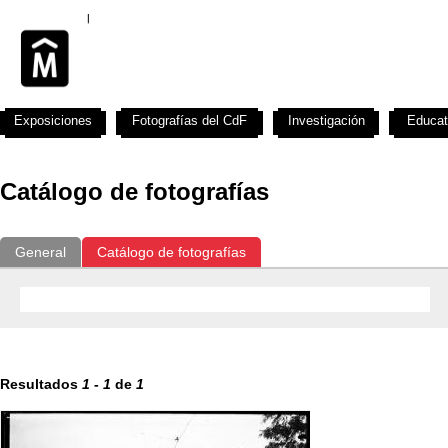
Exposiciones
Fotografías del CdF
Investigación
Educat
Catálogo de fotografías
General
Catálogo de fotografías
Resultados
1
-
1
de
1