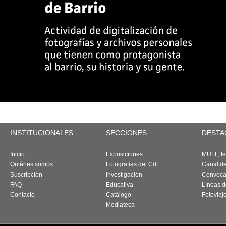
INSTITUCIONALES
SECCIONES
DESTA
Inicio
Exposiciones
MUFF, fes
Quiénes somos
Fotografías del CdF
Canal d
Suscripción
Investigación
Convoca
FAQ
Educativa
Líneas d
Contacto
Catálogo
Fotoviaj
Mediateca