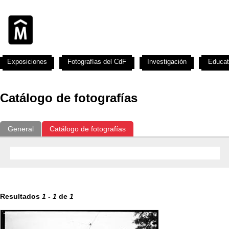
Exposiciones
Fotografías del CdF
Investigación
Educat
Catálogo de fotografías
General
Catálogo de fotografías
Resultados
1
-
1
de
1