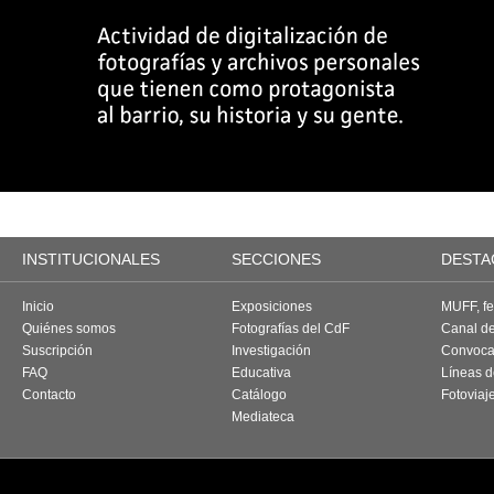
INSTITUCIONALES
SECCIONES
DESTA
Inicio
Exposiciones
MUFF, fes
Quiénes somos
Fotografías del CdF
Canal d
Suscripción
Investigación
Convoca
FAQ
Educativa
Líneas d
Contacto
Catálogo
Fotoviaj
Mediateca