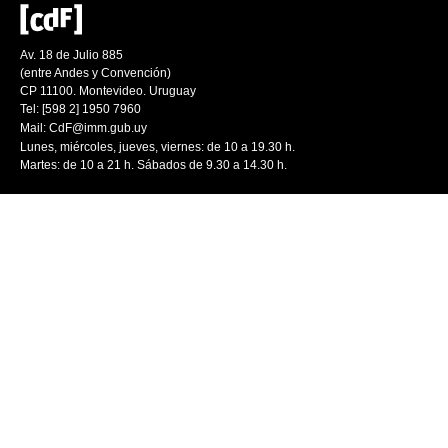
Av. 18 de Julio 885
(entre Andes y Convención)
CP 11100. Montevideo. Uruguay
Tel: [598 2] 1950 7960
Mail:
CdF@imm.gub.uy
Lunes, miércoles, jueves, viernes: de 10 a 19.30 h.
Martes: de 10 a 21 h. Sábados de 9.30 a 14.30 h.