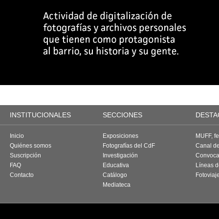
INSTITUCIONALES
SECCIONES
DESTA
Inicio
Exposiciones
MUFF, fes
Quiénes somos
Fotografías del CdF
Canal d
Suscripción
Investigación
Convoca
FAQ
Educativa
Líneas d
Contacto
Catálogo
Fotoviaj
Mediateca