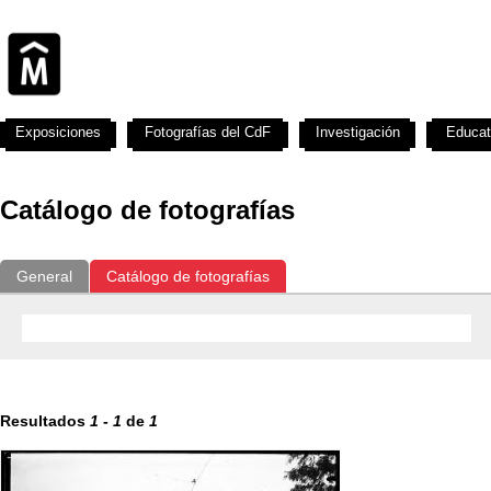
Exposiciones
Fotografías del CdF
Investigación
Educat
Catálogo de fotografías
General
Catálogo de fotografías
Resultados
1
-
1
de
1