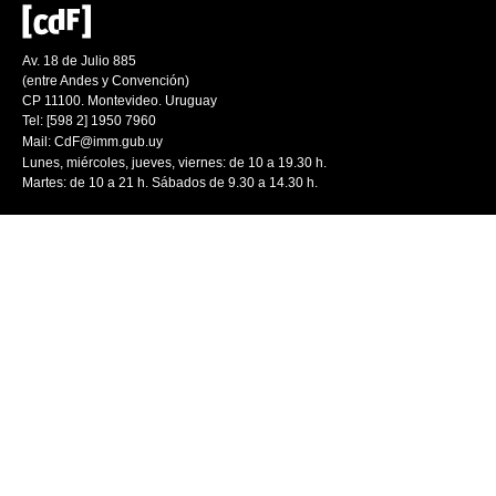
Av. 18 de Julio 885
(entre Andes y Convención)
CP 11100. Montevideo. Uruguay
Tel: [598 2] 1950 7960
Mail:
CdF@imm.gub.uy
Lunes, miércoles, jueves, viernes: de 10 a 19.30 h.
Martes: de 10 a 21 h. Sábados de 9.30 a 14.30 h.