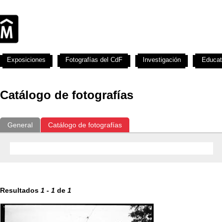
Exposiciones
Fotografías del CdF
Investigación
Educat
Catálogo de fotografías
General
Catálogo de fotografías
Resultados
1
-
1
de
1