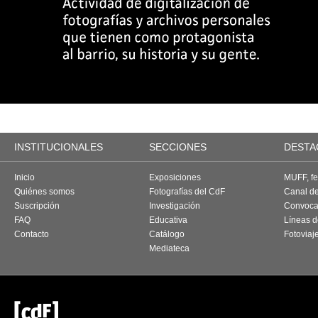
INSTITUCIONALES
SECCIONES
DESTA
Inicio
Exposiciones
MUFF, fes
Quiénes somos
Fotografías del CdF
Canal d
Suscripción
Investigación
Convoca
FAQ
Educativa
Líneas d
Contacto
Catálogo
Fotoviaj
Mediateca