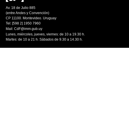
Av. 18 de Julio 885
(entre Andes y Convención)
CP 11100. Montevideo. Uruguay
Tel: [598 2] 1950 7960
Mail:
CdF@imm.gub.uy
Lunes, miércoles, jueves, viernes: de 10 a 19.30 h.
Martes: de 10 a 21 h. Sábados de 9.30 a 14.30 h.