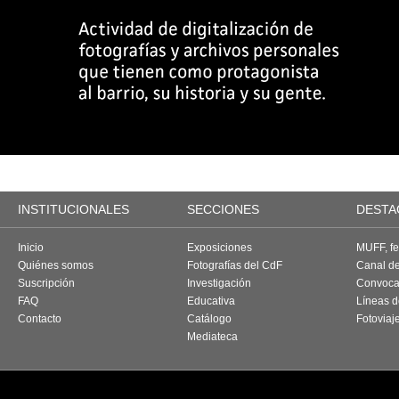
INSTITUCIONALES
SECCIONES
DESTA
Inicio
Exposiciones
MUFF, fes
Quiénes somos
Fotografías del CdF
Canal d
Suscripción
Investigación
Convoca
FAQ
Educativa
Líneas d
Contacto
Catálogo
Fotoviaj
Mediateca