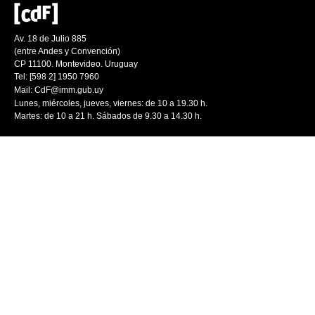
Av. 18 de Julio 885
(entre Andes y Convención)
CP 11100. Montevideo. Uruguay
Tel: [598 2] 1950 7960
Mail:
CdF@imm.gub.uy
Lunes, miércoles, jueves, viernes: de 10 a 19.30 h.
Martes: de 10 a 21 h. Sábados de 9.30 a 14.30 h.