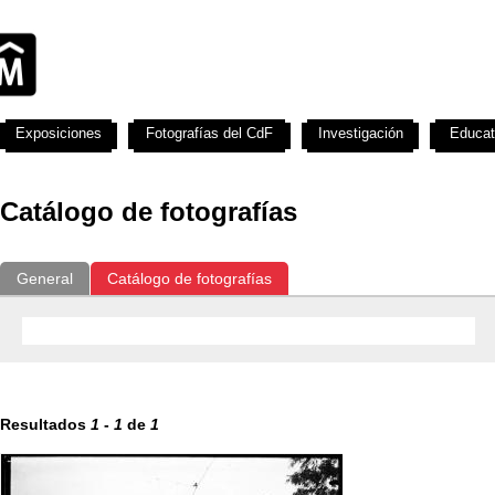
Exposiciones
Fotografías del CdF
Investigación
Educat
Catálogo de fotografías
General
Catálogo de fotografías
Resultados
1
-
1
de
1