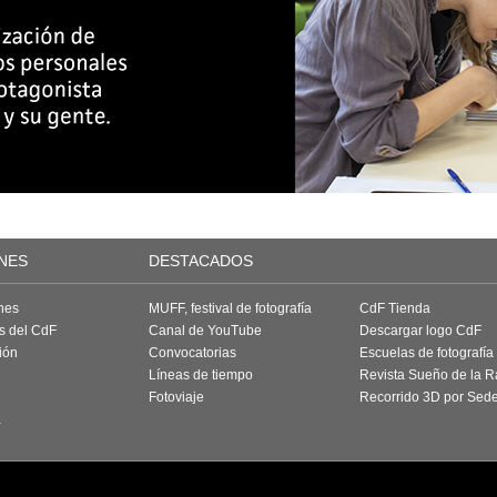
NES
DESTACADOS
nes
MUFF, festival de fotografía
CdF Tienda
as del CdF
Canal de YouTube
Descargar logo CdF
ión
Convocatorias
Escuelas de fotografía
Líneas de tiempo
Revista Sueño de la 
Fotoviaje
Recorrido 3D por Sed
a