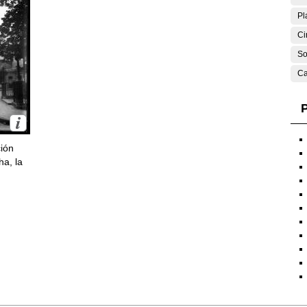
Pl
Ci
So
Ca
P
ción
ha, la