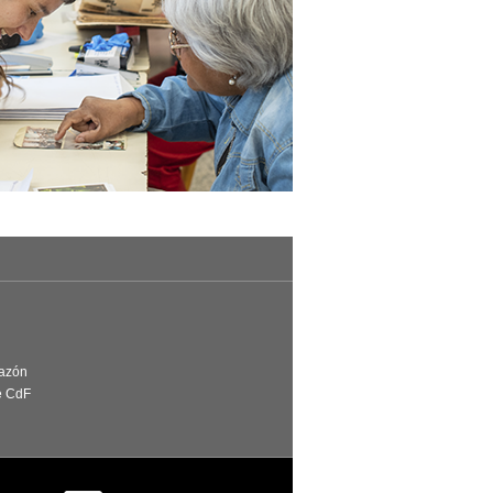
Razón
e CdF