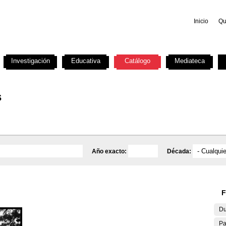
Inicio
Qu
Investigación
Educativa
Catálogo
Mediateca
s
Año exacto:
Década:
F
Du
Pa