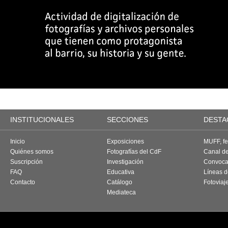
INSTITUCIONALES
SECCIONES
DESTA
Inicio
Exposiciones
MUFF, fes
Quiénes somos
Fotografías del CdF
Canal d
Suscripción
Investigación
Convoca
FAQ
Educativa
Líneas d
Contacto
Catálogo
Fotoviaj
Mediateca