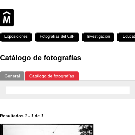
Exposiciones
Fotografías del CdF
Investigación
Educat
Catálogo de fotografías
General
Catálogo de fotografías
Resultados
1
-
1
de
1