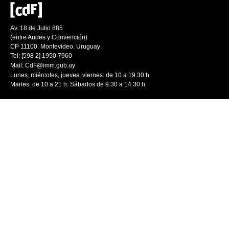
Av. 18 de Julio 885
(entre Andes y Convención)
CP 11100. Montevideo. Uruguay
Tel: [598 2] 1950 7960
Mail:
CdF@imm.gub.uy
Lunes, miércoles, jueves, viernes: de 10 a 19.30 h.
Martes: de 10 a 21 h. Sábados de 9.30 a 14.30 h.