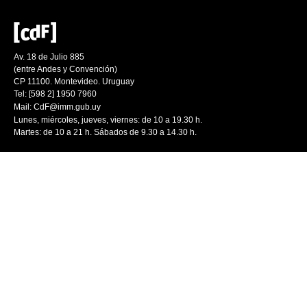
Av. 18 de Julio 885
(entre Andes y Convención)
CP 11100. Montevideo. Uruguay
Tel: [598 2] 1950 7960
Mail:
CdF@imm.gub.uy
Lunes, miércoles, jueves, viernes: de 10 a 19.30 h.
Martes: de 10 a 21 h. Sábados de 9.30 a 14.30 h.