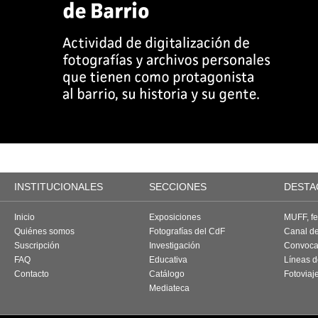
INSTITUCIONALES
SECCIONES
DESTA
Inicio
Exposiciones
MUFF, fes
Quiénes somos
Fotografías del CdF
Canal d
Suscripción
Investigación
Convoca
FAQ
Educativa
Líneas d
Contacto
Catálogo
Fotoviaj
Mediateca