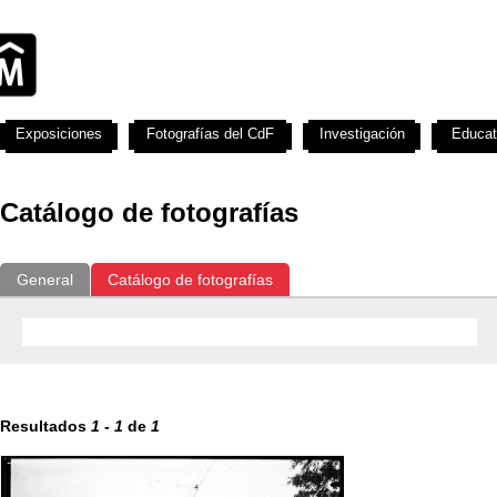
Exposiciones
Fotografías del CdF
Investigación
Educat
Catálogo de fotografías
General
Catálogo de fotografías
Resultados
1
-
1
de
1