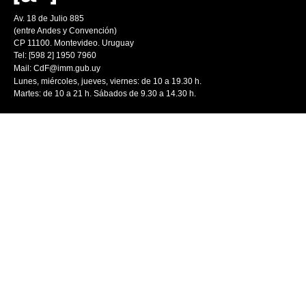
Av. 18 de Julio 885
(entre Andes y Convención)
CP 11100. Montevideo. Uruguay
Tel: [598 2] 1950 7960
Mail:
CdF@imm.gub.uy
Lunes, miércoles, jueves, viernes: de 10 a 19.30 h.
Martes: de 10 a 21 h. Sábados de 9.30 a 14.30 h.