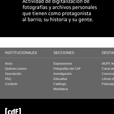
INSTITUCIONALES
SECCIONES
DESTA
Inicio
Exposiciones
MUFF, fes
Quiénes somos
Fotografías del CdF
Canal d
Suscripción
Investigación
Convoca
FAQ
Educativa
Líneas d
Contacto
Catálogo
Fotoviaj
Mediateca