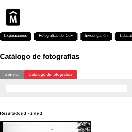
Exposiciones
Fotografías del CdF
Investigación
Educat
Catálogo de fotografías
General
Catálogo de fotografías
Resultados
1
-
1
de
1