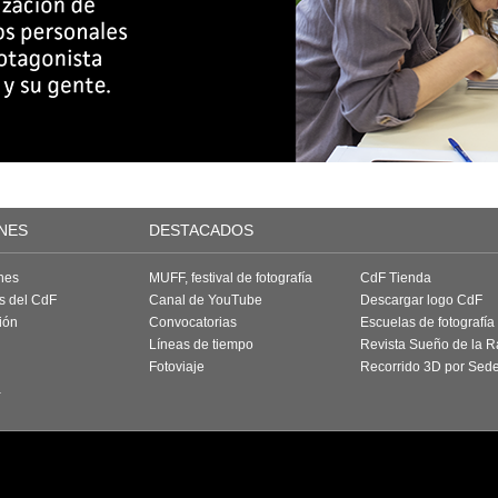
NES
DESTACADOS
nes
MUFF, festival de fotografía
CdF Tienda
as del CdF
Canal de YouTube
Descargar logo CdF
ión
Convocatorias
Escuelas de fotografía
Líneas de tiempo
Revista Sueño de la 
Fotoviaje
Recorrido 3D por Sed
a