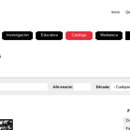
Inicio
Qu
Investigación
Educativa
Catálogo
Mediateca
s
Año exacto:
Década:
F
Du
Pa