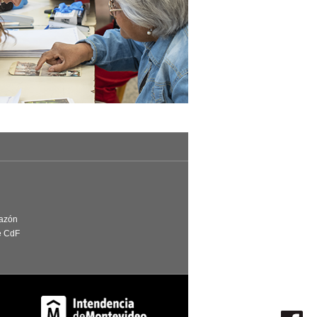
Razón
e CdF