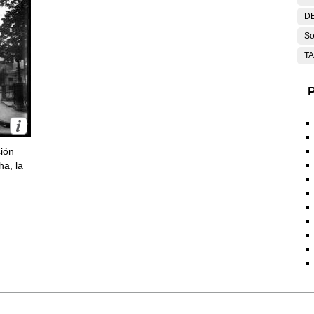
DE
So
T
P
ción
ha, la