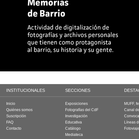
INSTITUCIONALES
SECCIONES
DESTA
Inicio
Exposiciones
MUFF, fes
Quiénes somos
Fotografías del CdF
Canal d
Suscripción
Investigación
Convoca
FAQ
Educativa
Líneas d
Contacto
Catálogo
Fotoviaj
Mediateca