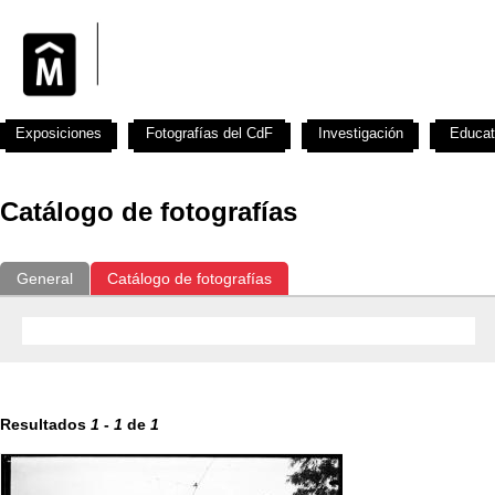
Exposiciones
Fotografías del CdF
Investigación
Educat
Catálogo de fotografías
General
Catálogo de fotografías
Resultados
1
-
1
de
1