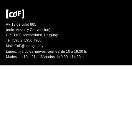
Av. 18 de Julio 885
(entre Andes y Convención)
CP 11100. Montevideo. Uruguay
Tel: [598 2] 1950 7960
Mail:
CdF@imm.gub.uy
Lunes, miércoles, jueves, viernes: de 10 a 19.30 h.
Martes: de 10 a 21 h. Sábados de 9.30 a 14.30 h.