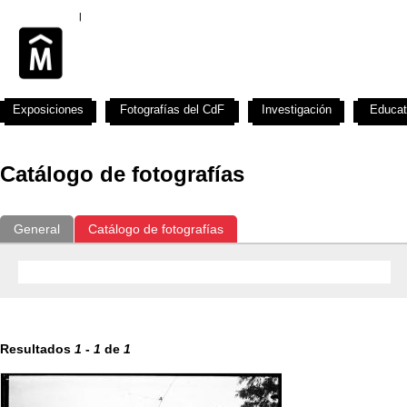
Exposiciones
Fotografías del CdF
Investigación
Educat
Catálogo de fotografías
General
Catálogo de fotografías
Resultados
1
-
1
de
1