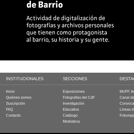
INSTITUCIONALES
SECCIONES
DESTA
Inicio
Exposiciones
MUFF, fes
Quiénes somos
Fotografías del CdF
Canal d
Suscripción
Investigación
Convoca
FAQ
Educativa
Líneas d
Contacto
Catálogo
Fotoviaj
Mediateca