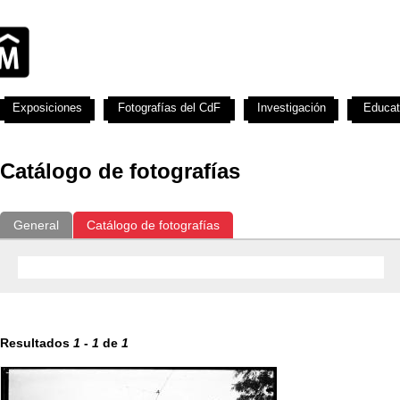
Exposiciones
Fotografías del CdF
Investigación
Educat
Catálogo de fotografías
General
Catálogo de fotografías
Resultados
1
-
1
de
1