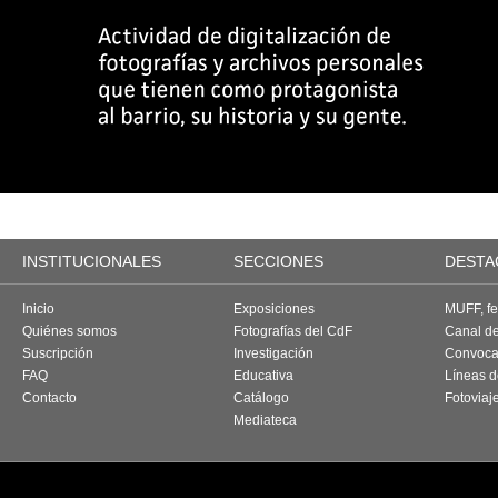
INSTITUCIONALES
SECCIONES
DESTA
Inicio
Exposiciones
MUFF, fes
Quiénes somos
Fotografías del CdF
Canal d
Suscripción
Investigación
Convoca
FAQ
Educativa
Líneas d
Contacto
Catálogo
Fotoviaj
Mediateca