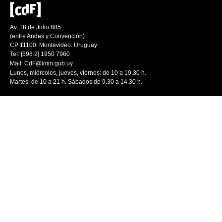
Av. 18 de Julio 885
(entre Andes y Convención)
CP 11100. Montevideo. Uruguay
Tel: [598 2] 1950 7960
Mail:
CdF@imm.gub.uy
Lunes, miércoles, jueves, viernes: de 10 a 19.30 h.
Martes: de 10 a 21 h. Sábados de 9.30 a 14.30 h.