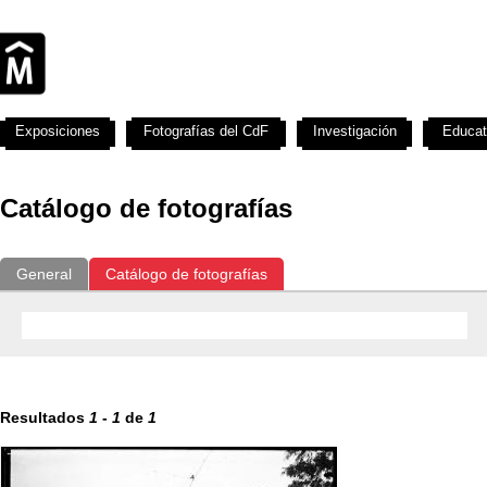
Exposiciones
Fotografías del CdF
Investigación
Educat
Catálogo de fotografías
General
Catálogo de fotografías
Resultados
1
-
1
de
1