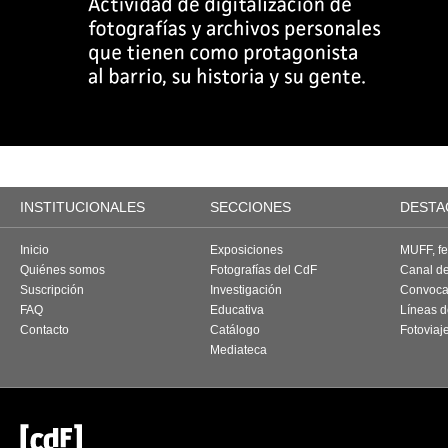
INSTITUCIONALES
SECCIONES
DESTA
Inicio
Exposiciones
MUFF, fes
Quiénes somos
Fotografías del CdF
Canal d
Suscripción
Investigación
Convoca
FAQ
Educativa
Líneas d
Contacto
Catálogo
Fotoviaj
Mediateca