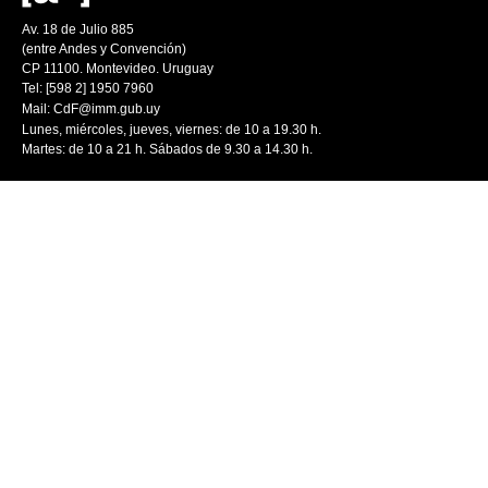
Av. 18 de Julio 885
(entre Andes y Convención)
CP 11100. Montevideo. Uruguay
Tel: [598 2] 1950 7960
Mail:
CdF@imm.gub.uy
Lunes, miércoles, jueves, viernes: de 10 a 19.30 h.
Martes: de 10 a 21 h. Sábados de 9.30 a 14.30 h.