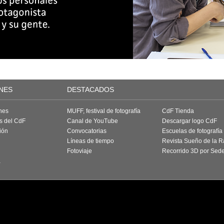
NES
DESTACADOS
nes
MUFF, festival de fotografía
CdF Tienda
as del CdF
Canal de YouTube
Descargar logo CdF
ión
Convocatorias
Escuelas de fotografía
Líneas de tiempo
Revista Sueño de la 
Fotoviaje
Recorrido 3D por Sed
a