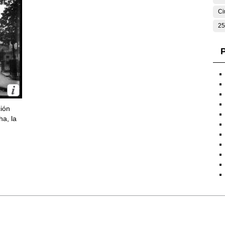
Ci
25
P
ción
ha, la