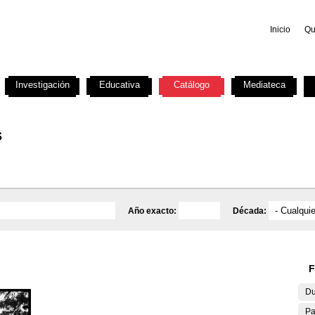
Inicio
Qu
Investigación
Educativa
Catálogo
Mediateca
s
Año exacto:
Década:
F
Du
Pa