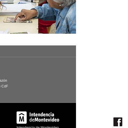
Razón
e CdF
Intendencia de Montevideo