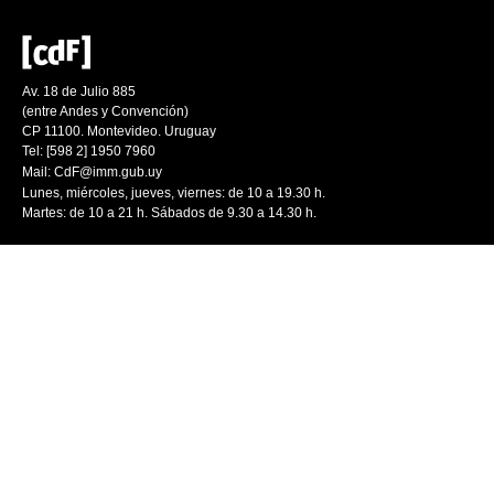
Av. 18 de Julio 885
(entre Andes y Convención)
CP 11100. Montevideo. Uruguay
Tel: [598 2] 1950 7960
Mail:
CdF@imm.gub.uy
Lunes, miércoles, jueves, viernes: de 10 a 19.30 h.
Martes: de 10 a 21 h. Sábados de 9.30 a 14.30 h.