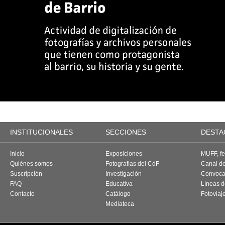
INSTITUCIONALES
SECCIONES
DESTA
Inicio
Exposiciones
MUFF, fes
Quiénes somos
Fotografías del CdF
Canal d
Suscripción
Investigación
Convoca
FAQ
Educativa
Líneas d
Contacto
Catálogo
Fotoviaj
Mediateca