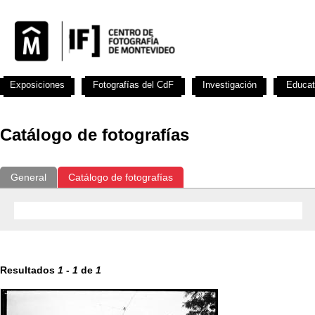
Exposiciones
Fotografías del CdF
Investigación
Educat
Catálogo de fotografías
General
Catálogo de fotografías
Resultados
1
-
1
de
1