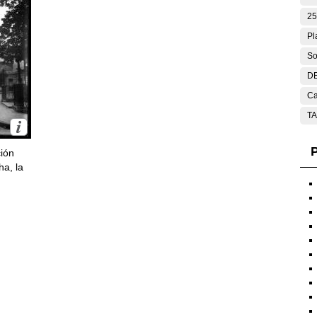
25
Pl
So
DE
Ca
T
P
ción
ha, la