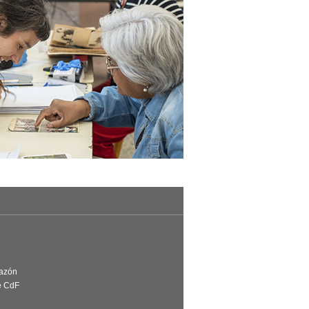
Razón
e CdF