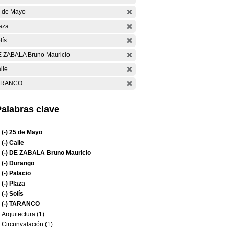
 de Mayo
aza
lís
 ZABALA Bruno Mauricio
lle
ARANCO
alabras clave
(-)
25 de Mayo
(-)
Calle
(-)
DE ZABALA Bruno Mauricio
(-)
Durango
(-)
Palacio
(-)
Plaza
(-)
Solís
(-)
TARANCO
Arquitectura (1)
Circunvalación (1)