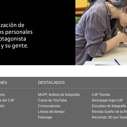
NES
DESTACADOS
nes
MUFF, festival de fotografía
CdF Tienda
as del CdF
Canal de YouTube
Descargar logo CdF
ión
Convocatorias
Escuelas de fotografía
Líneas de tiempo
Revista Sueño de la 
Fotoviaje
Recorrido 3D por Sed
a