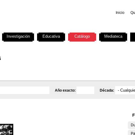
Inicio
Qu
Investigación
Educativa
Catálogo
Mediateca
s
Año exacto:
Década:
F
Du
Pa