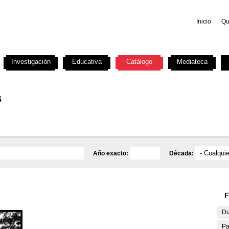
Inicio
Qu
Investigación
Educativa
Catálogo
Mediateca
s
Año exacto:
Década:
F
Du
Pa