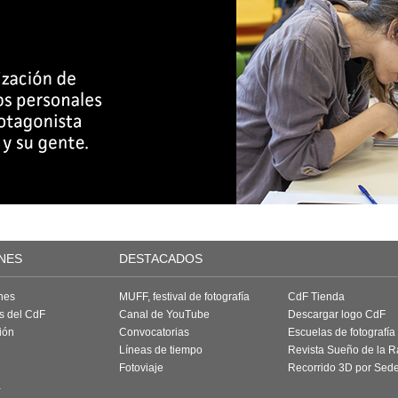
NES
DESTACADOS
nes
MUFF, festival de fotografía
CdF Tienda
as del CdF
Canal de YouTube
Descargar logo CdF
ión
Convocatorias
Escuelas de fotografía
Líneas de tiempo
Revista Sueño de la 
Fotoviaje
Recorrido 3D por Sed
a