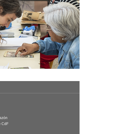
Razón
e CdF