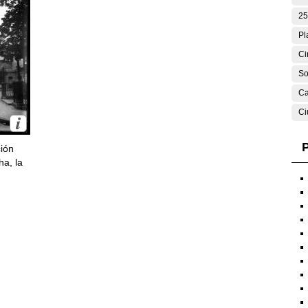
25
Pl
Ci
So
Ca
Ci
P
ción
ha, la