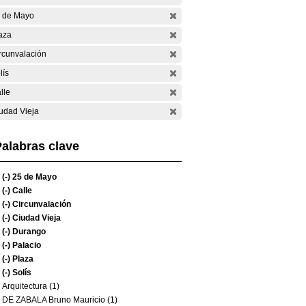
 de Mayo
aza
rcunvalación
lís
lle
udad Vieja
alabras clave
(-)
25 de Mayo
(-)
Calle
(-)
Circunvalación
(-)
Ciudad Vieja
(-)
Durango
(-)
Palacio
(-)
Plaza
(-)
Solís
Arquitectura (1)
DE ZABALA Bruno Mauricio (1)