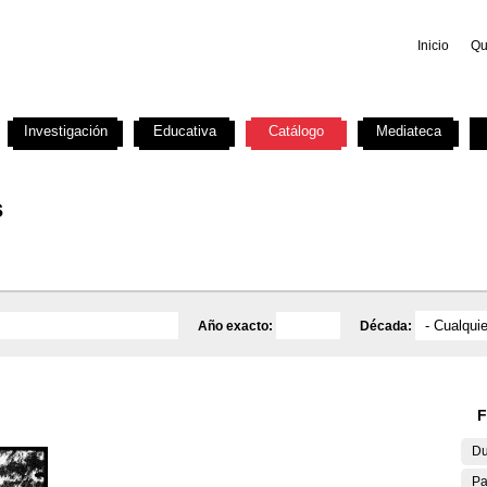
Inicio
Qu
Investigación
Educativa
Catálogo
Mediateca
s
Año exacto:
Década:
F
Du
Pa