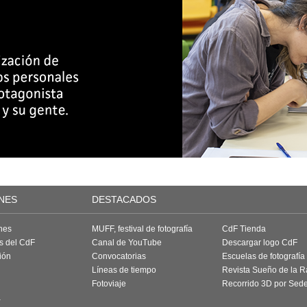
NES
DESTACADOS
nes
MUFF, festival de fotografía
CdF Tienda
as del CdF
Canal de YouTube
Descargar logo CdF
ión
Convocatorias
Escuelas de fotografía
Líneas de tiempo
Revista Sueño de la 
Fotoviaje
Recorrido 3D por Sed
a