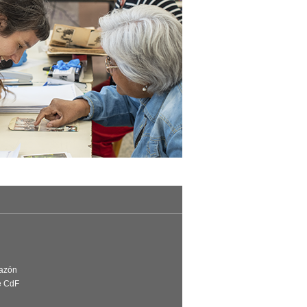
Razón
e CdF