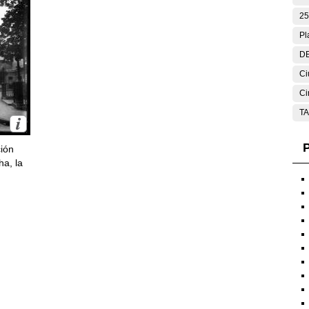
25
Pl
DE
Ci
Ci
T
P
ción
ha, la