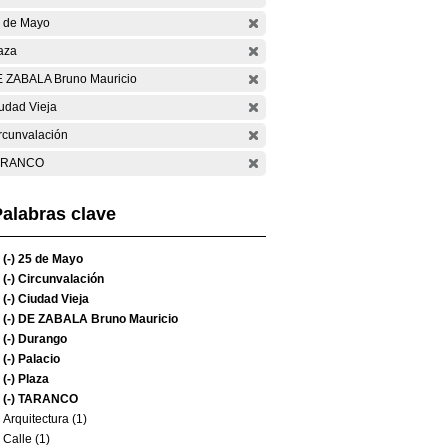
 de Mayo
aza
 ZABALA Bruno Mauricio
udad Vieja
rcunvalación
ARANCO
alabras clave
(-)
25 de Mayo
(-)
Circunvalación
(-)
Ciudad Vieja
(-)
DE ZABALA Bruno Mauricio
(-)
Durango
(-)
Palacio
(-)
Plaza
(-)
TARANCO
Arquitectura (1)
Calle (1)