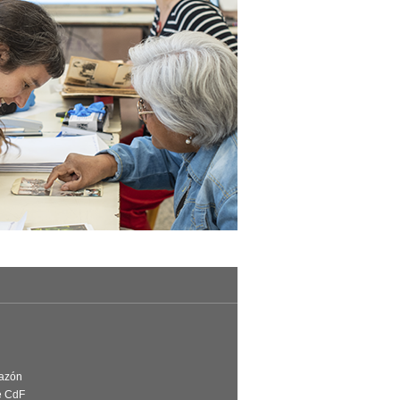
Razón
e CdF