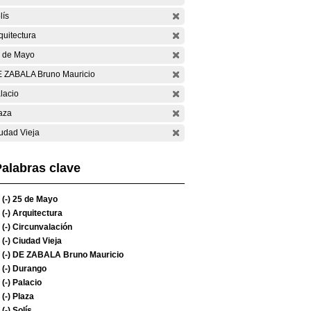
lís
quitectura
 de Mayo
 ZABALA Bruno Mauricio
lacio
aza
udad Vieja
alabras clave
(-)
25 de Mayo
(-)
Arquitectura
(-)
Circunvalación
(-)
Ciudad Vieja
(-)
DE ZABALA Bruno Mauricio
(-)
Durango
(-)
Palacio
(-)
Plaza
(-)
Solís