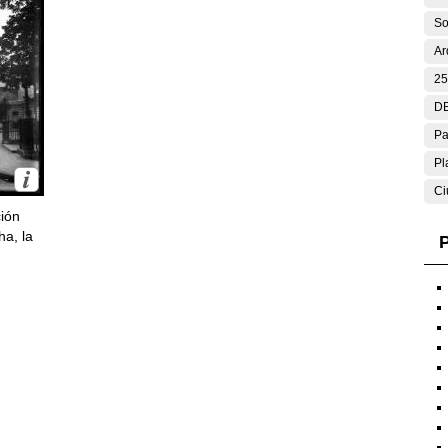
So
Ar
25
DE
Pa
Pl
Ci
ción
ha, la
P