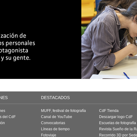
NES
DESTACADOS
nes
MUFF, festival de fotografía
CdF Tienda
as del CdF
Canal de YouTube
Descargar logo CdF
ión
Convocatorias
Escuelas de fotografía
Líneas de tiempo
Revista Sueño de la 
Fotoviaje
Recorrido 3D por Sed