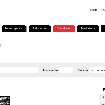
Inicio
Qu
Investigación
Educativa
Catálogo
Mediateca
s
Año exacto:
Década:
F
Du
Ci