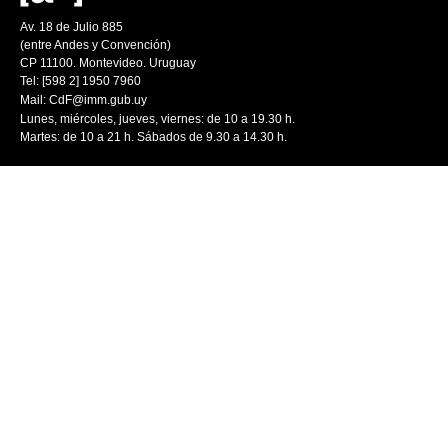
Av. 18 de Julio 885
(entre Andes y Convención)
CP 11100. Montevideo. Uruguay
Tel: [598 2] 1950 7960
Mail:
CdF@imm.gub.uy
Lunes, miércoles, jueves, viernes: de 10 a 19.30 h.
Martes: de 10 a 21 h. Sábados de 9.30 a 14.30 h.