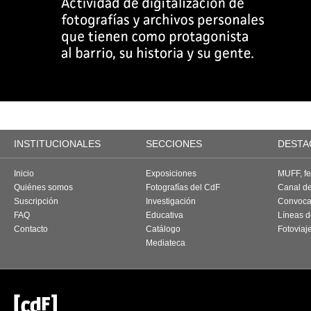
INSTITUCIONALES
SECCIONES
DESTA
Inicio
Exposiciones
MUFF, fes
Quiénes somos
Fotografías del CdF
Canal d
Suscripción
Investigación
Convoca
FAQ
Educativa
Líneas d
Contacto
Catálogo
Fotoviaj
Mediateca