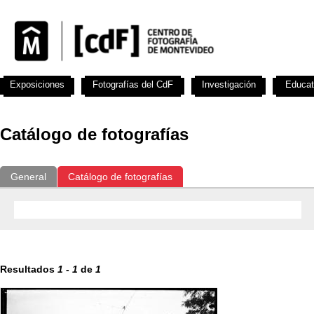
Exposiciones
Fotografías del CdF
Investigación
Educat
Catálogo de fotografías
General
Catálogo de fotografías
Resultados
1
-
1
de
1