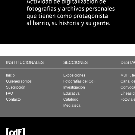
INSTITUCIONALES
SECCIONES
DESTA
Inicio
Exposiciones
MUFF, fes
Quiénes somos
Fotografías del CdF
Canal d
Suscripción
Investigación
Convoca
FAQ
Educativa
Líneas d
Contacto
Catálogo
Fotoviaj
Mediateca