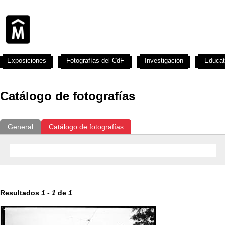
Exposiciones
Fotografías del CdF
Investigación
Educat
Catálogo de fotografías
General
Catálogo de fotografías
Resultados
1
-
1
de
1