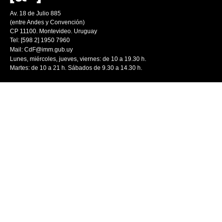
Av. 18 de Julio 885
(entre Andes y Convención)
CP 11100. Montevideo. Uruguay
Tel: [598 2] 1950 7960
Mail:
CdF@imm.gub.uy
Lunes, miércoles, jueves, viernes: de 10 a 19.30 h.
Martes: de 10 a 21 h. Sábados de 9.30 a 14.30 h.