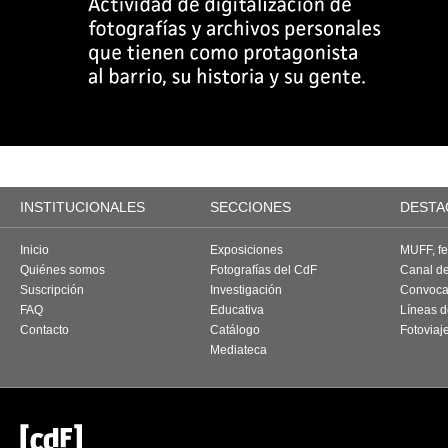
INSTITUCIONALES
SECCIONES
DESTA
Inicio
Exposiciones
MUFF, fes
Quiénes somos
Fotografías del CdF
Canal d
Suscripción
Investigación
Convoca
FAQ
Educativa
Líneas d
Contacto
Catálogo
Fotoviaj
Mediateca