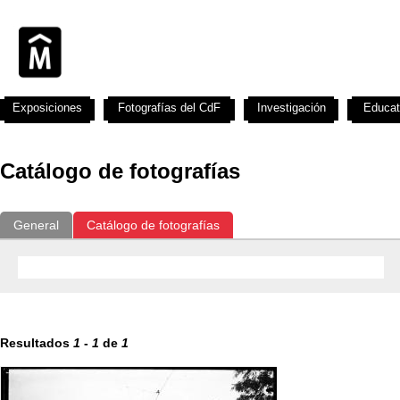
Exposiciones
Fotografías del CdF
Investigación
Educat
Catálogo de fotografías
General
Catálogo de fotografías
Resultados
1
-
1
de
1