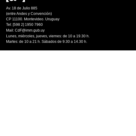
Av. 18 de Julio 885
(entre Andes y Convención)
CP 11100. Montevideo. Uruguay
Tel: [598 2] 1950 7960
Mail:
CdF@imm.gub.uy
Lunes, miércoles, jueves, viernes: de 10 a 19.30 h.
Martes: de 10 a 21 h. Sábados de 9.30 a 14.30 h.