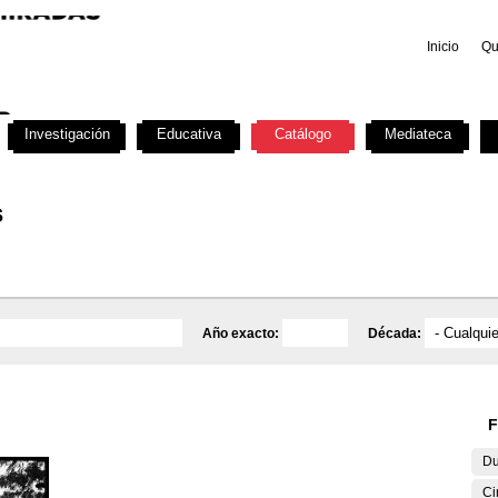
Inicio
Qu
Investigación
Educativa
Catálogo
Mediateca
s
Año exacto:
Década:
F
Du
Ci