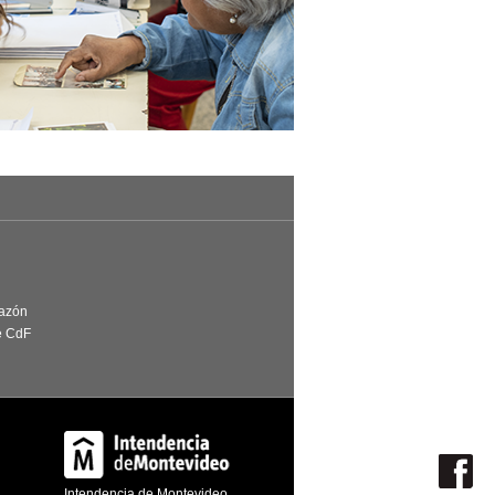
Razón
e CdF
Intendencia de Montevideo