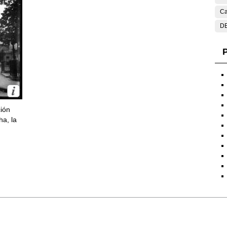
Ca
DE
P
ción
ha, la