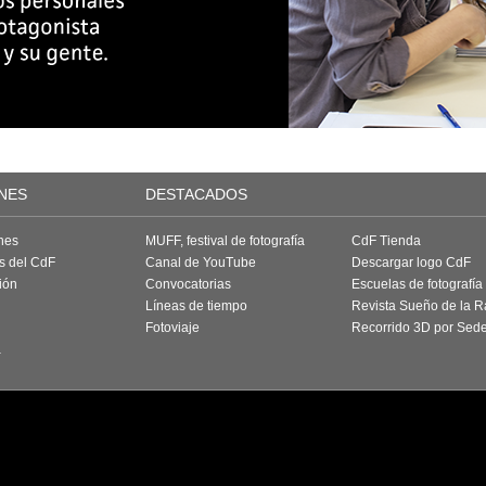
NES
DESTACADOS
nes
MUFF, festival de fotografía
CdF Tienda
as del CdF
Canal de YouTube
Descargar logo CdF
ión
Convocatorias
Escuelas de fotografía
Líneas de tiempo
Revista Sueño de la 
Fotoviaje
Recorrido 3D por Sed
a