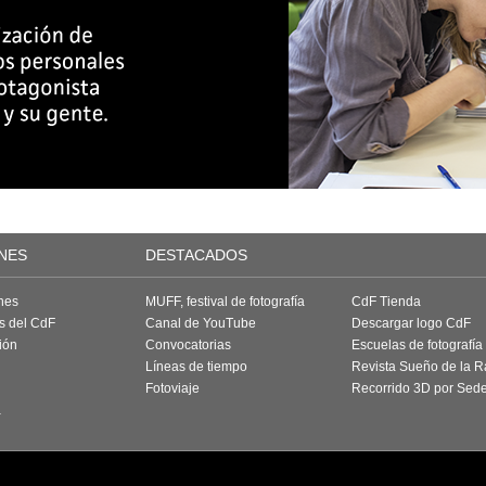
NES
DESTACADOS
nes
MUFF, festival de fotografía
CdF Tienda
as del CdF
Canal de YouTube
Descargar logo CdF
ión
Convocatorias
Escuelas de fotografía
Líneas de tiempo
Revista Sueño de la 
Fotoviaje
Recorrido 3D por Sed
a