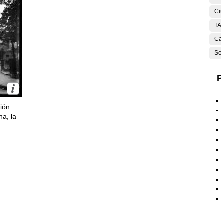
Ci
T
Ca
So
P
ción
ha, la