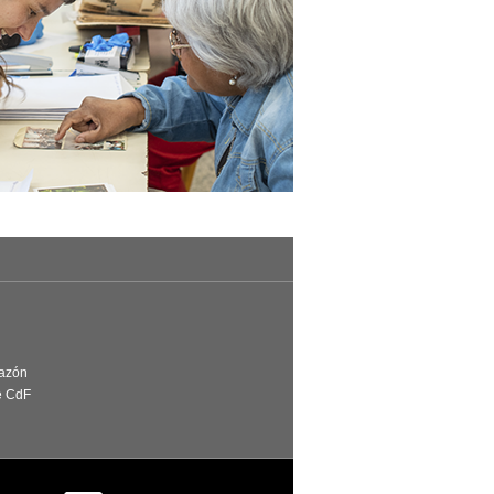
Razón
e CdF