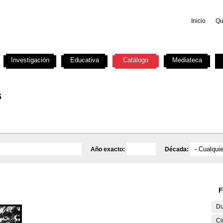
Inicio
Qu
Investigación
Educativa
Catálogo
Mediateca
s
Año exacto:
Década:
F
Du
Ci