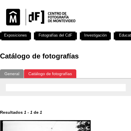
Exposiciones
Fotografías del CdF
Investigación
Educat
Catálogo de fotografías
General
Catálogo de fotografías
Resultados
1
-
1
de
1