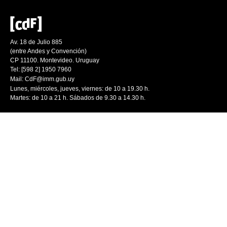
Av. 18 de Julio 885
(entre Andes y Convención)
CP 11100. Montevideo. Uruguay
Tel: [598 2] 1950 7960
Mail:
CdF@imm.gub.uy
Lunes, miércoles, jueves, viernes: de 10 a 19.30 h.
Martes: de 10 a 21 h. Sábados de 9.30 a 14.30 h.