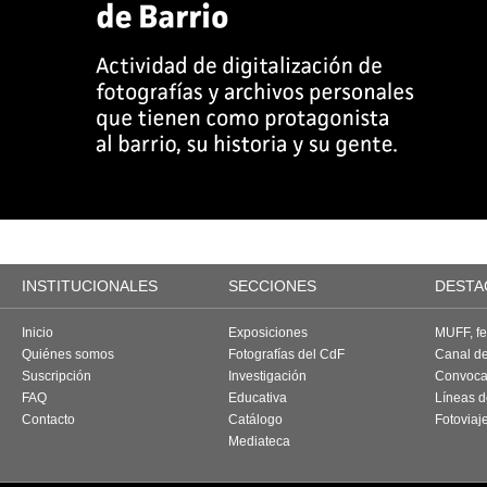
INSTITUCIONALES
SECCIONES
DESTA
Inicio
Exposiciones
MUFF, fes
Quiénes somos
Fotografías del CdF
Canal d
Suscripción
Investigación
Convoca
FAQ
Educativa
Líneas d
Contacto
Catálogo
Fotoviaj
Mediateca