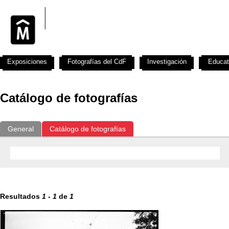
Exposiciones
Fotografías del CdF
Investigación
Educat
Catálogo de fotografías
General
Catálogo de fotografías
Resultados
1
-
1
de
1