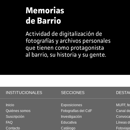
INSTITUCIONALES
SECCIONES
DESTA
Inicio
Exposiciones
MUFF, fes
Quiénes somos
Fotografías del CdF
Canal d
Suscripción
Investigación
Convoca
FAQ
Educativa
Líneas d
Contacto
Catálogo
Fotoviaj