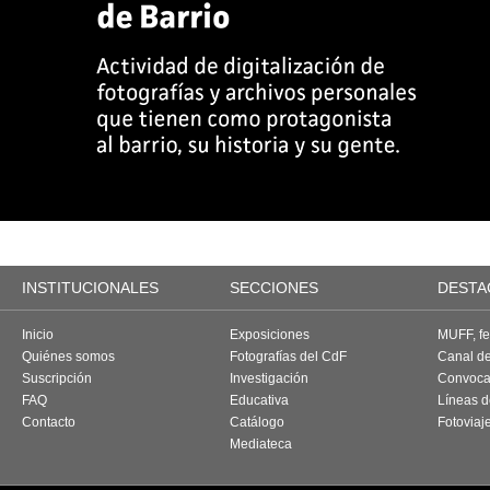
INSTITUCIONALES
SECCIONES
DESTA
Inicio
Exposiciones
MUFF, fes
Quiénes somos
Fotografías del CdF
Canal d
Suscripción
Investigación
Convoca
FAQ
Educativa
Líneas d
Contacto
Catálogo
Fotoviaj
Mediateca