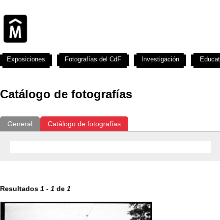
Exposiciones
Fotografías del CdF
Investigación
Educat
Catálogo de fotografías
General
Catálogo de fotografías
Resultados
1
-
1
de
1