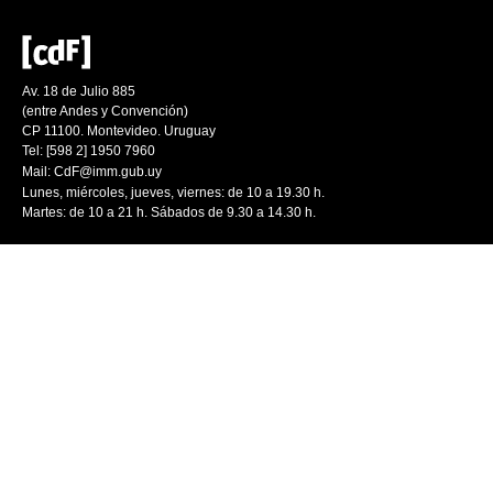
Av. 18 de Julio 885
(entre Andes y Convención)
CP 11100. Montevideo. Uruguay
Tel: [598 2] 1950 7960
Mail:
CdF@imm.gub.uy
Lunes, miércoles, jueves, viernes: de 10 a 19.30 h.
Martes: de 10 a 21 h. Sábados de 9.30 a 14.30 h.