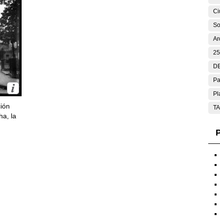
Ci
So
Ar
25
DE
Pa
Pl
ción
T
ha, la
P