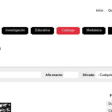
Inicio
Qu
Investigación
Educativa
Catálogo
Mediateca
s
Año exacto:
Década:
F
Du
Ci