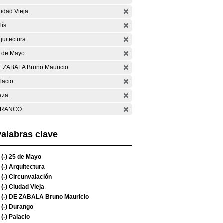
udad Vieja
lís
quitectura
 de Mayo
 ZABALA Bruno Mauricio
lacio
aza
ARANCO
alabras clave
(-)
25 de Mayo
(-)
Arquitectura
(-)
Circunvalación
(-)
Ciudad Vieja
(-)
DE ZABALA Bruno Mauricio
(-)
Durango
(-)
Palacio