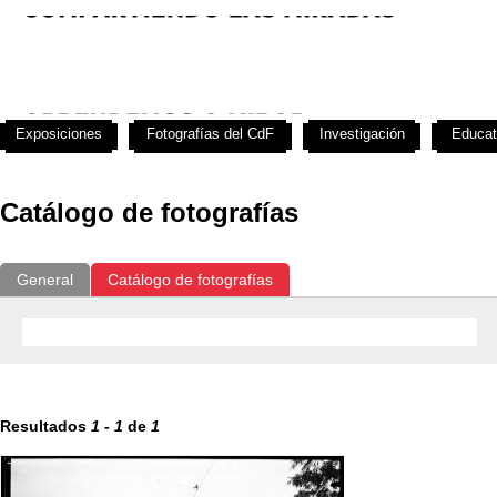
Exposiciones
Fotografías del CdF
Investigación
Educat
Catálogo de fotografías
General
Catálogo de fotografías
Resultados
1
-
1
de
1