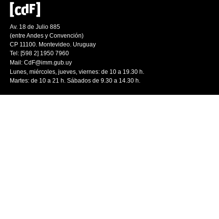
Av. 18 de Julio 885
(entre Andes y Convención)
CP 11100. Montevideo. Uruguay
Tel: [598 2] 1950 7960
Mail:
CdF@imm.gub.uy
Lunes, miércoles, jueves, viernes: de 10 a 19.30 h.
Martes: de 10 a 21 h. Sábados de 9.30 a 14.30 h.