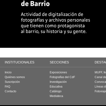
INSTITUCIONALES
SECCIONES
DESTA
Inicio
Exposiciones
MUFF, fes
Quiénes somos
Fotografías del CdF
Canal d
Suscripción
Investigación
Convoca
FAQ
Educativa
Líneas d
Contacto
Catálogo
Fotoviaj
Mediateca