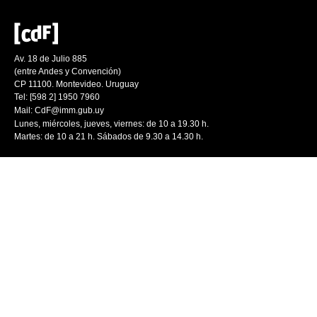
Av. 18 de Julio 885
(entre Andes y Convención)
CP 11100. Montevideo. Uruguay
Tel: [598 2] 1950 7960
Mail:
CdF@imm.gub.uy
Lunes, miércoles, jueves, viernes: de 10 a 19.30 h.
Martes: de 10 a 21 h. Sábados de 9.30 a 14.30 h.