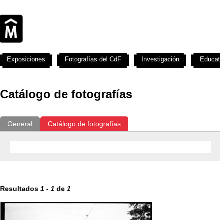
Exposiciones
Fotografías del CdF
Investigación
Educat
Catálogo de fotografías
General
Catálogo de fotografías
Resultados
1
-
1
de
1