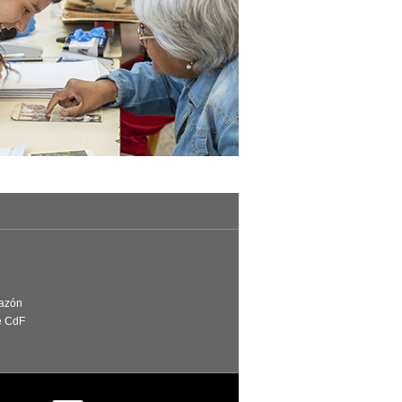
Razón
e CdF