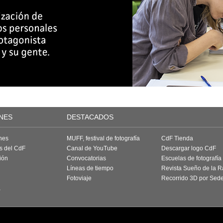
NES
DESTACADOS
nes
MUFF, festival de fotografía
CdF Tienda
as del CdF
Canal de YouTube
Descargar logo CdF
ión
Convocatorias
Escuelas de fotografía
Líneas de tiempo
Revista Sueño de la 
Fotoviaje
Recorrido 3D por Sed
a