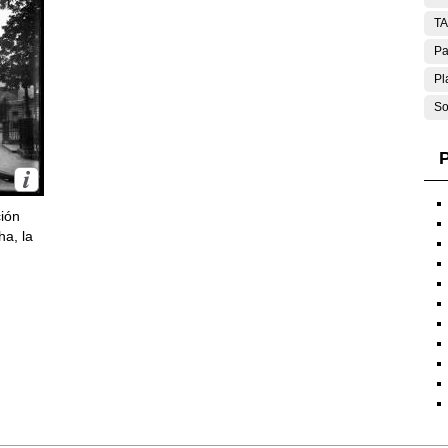
T
Pa
Pl
So
P
ción
ha, la