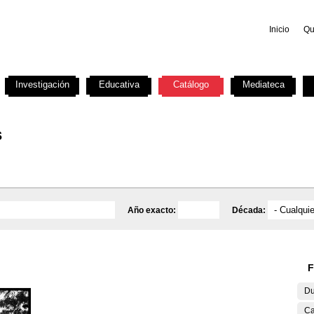
Inicio
Qu
Investigación
Educativa
Catálogo
Mediateca
s
Año exacto:
Década:
F
Du
Ca